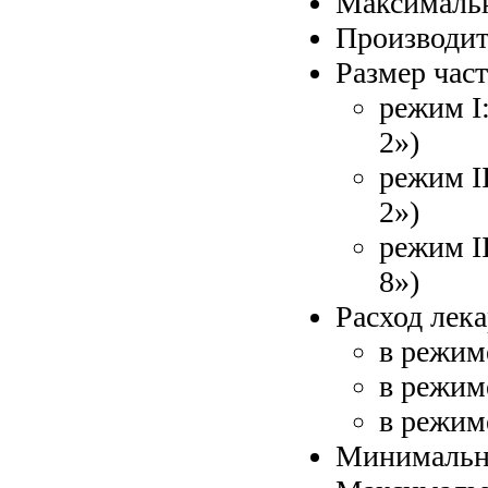
Размер част
режим I
2»)
режим I
2»)
режим II
8»)
Расход лека
в режим
в режим
в режиме