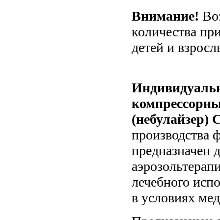
Внимание!
Во
количества принадлежностей: наконечников носовых для
детей и взросл
Индивидуаль
компрессорны
(небулайзер
производства 
предназначен 
аэрозольтерап
лечебного испо
в условиях ме