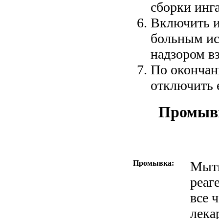
сборки инга
Включить ингалято
больным ис
надзором в
По окончании проце
отключить е
Промывка:
Мыть
реагента для посу
все 
лека