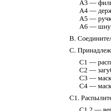
А3 — филь
А4 — держ
А5 — ручк
А6 — шну
B. Соедините
C. Принадлеж
С1 — расп
С2 — заг
С3 — маск
С4 — маск
С1. Распылит
С1.2 — ве