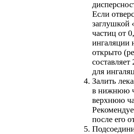
дисперсност
Если отверс
заглушкой «D» (режим I
частиц от 0
ингаляции 
открыто (режим II), то
составляет 
для инг
Залить лекарственный препа
в нижнюю час
верхнюю час
Рекомендуе
по
Подсоединить прин