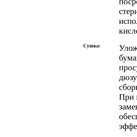
поср
стер
испо
кисл
Сушка:
Улож
бума
прос
дюзу
сбор
При 
заме
обес
эффе