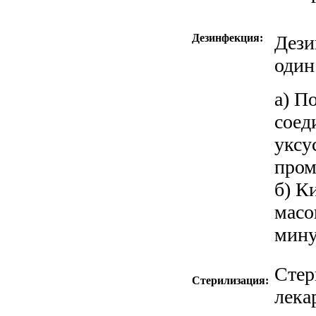
Дезинфекция:
Дезин
а) Погружением, за исключением
соед
уксуса (три части 
пром
б) Кипячением, за исключением трубки и
масо
мину
Стер
Стерилизация:
лека