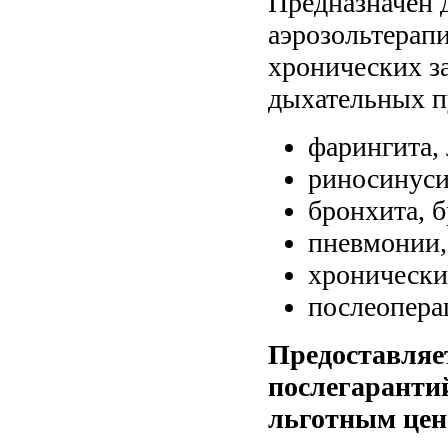
Предназначен 
аэрозольтерап
хронических з
дыхательных п
фарингита,
риносинуси
бронхита, 
пневмонии,
хронически
послеопера
Предоставляет
послегаранти
льготным цен