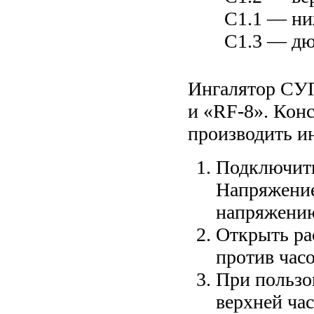
С1.1 — ни
С1.3 — дю
Ингалятор СУПЕР-ЭКО оснащен распылителями «RF-2»
и «RF-8». Конструкции распы
производить и
Подключить шнур 
Напряжение
Открыть распылите
против часо
При пользо
верхней части колбы выберите необходимую